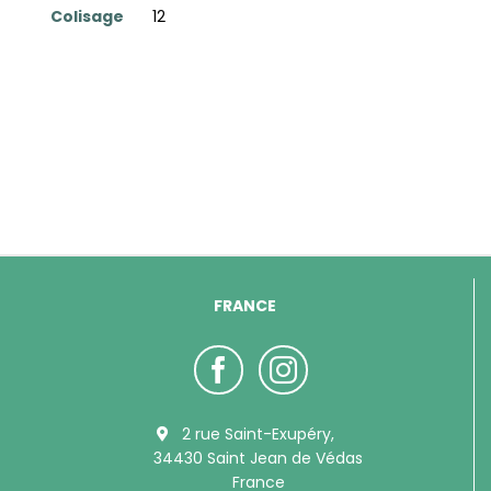
Colisage
12
FRANCE
2 rue Saint-Exupéry,
34430 Saint Jean de Védas
France