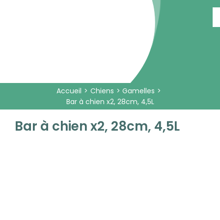
Passer
au
contenu
Accueil
Chiens
Gamelles
Bar à chien x2, 28cm, 4,5L
Bar à chien x2, 28cm, 4,5L