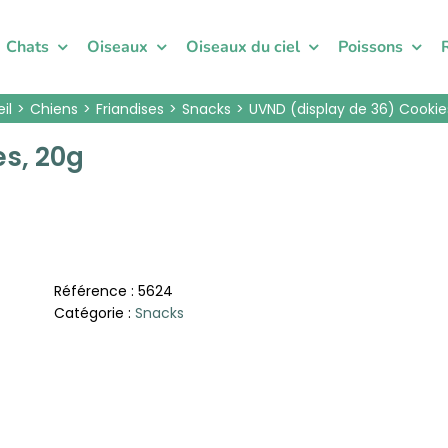
Chats
Oiseaux
Oiseaux du ciel
Poissons
il
Chiens
Friandises
Snacks
UVND (display de 36) Cookie
es, 20g
Référence :
5624
Catégorie :
Snacks