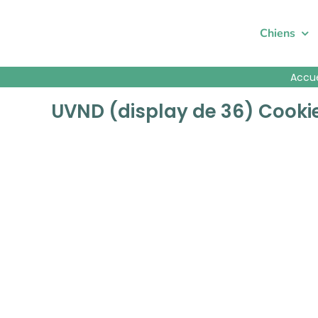
Passer
au
Chiens
contenu
Accue
UVND (display de 36) Cooki