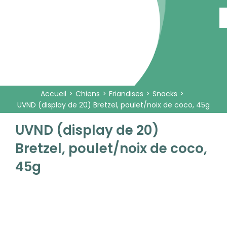
Passer
au
contenu
Accueil
Chiens
Friandises
Snacks
UVND (display de 20) Bretzel, poulet/noix de coco, 45g
UVND (display de 20)
Bretzel, poulet/noix de coco,
45g