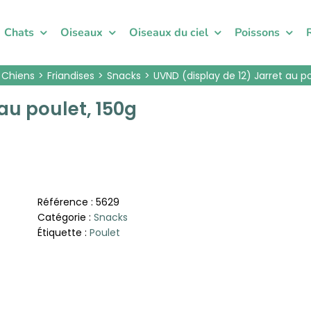
Chats
Oiseaux
Oiseaux du ciel
Poissons
Chiens
Friandises
Snacks
UVND (display de 12) Jarret au po
au poulet, 150g
Référence :
5629
Catégorie :
Snacks
Étiquette :
Poulet