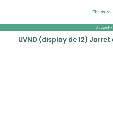
Passer
au
Chiens
contenu
Accueil
UVND (display de 12) Jarret 