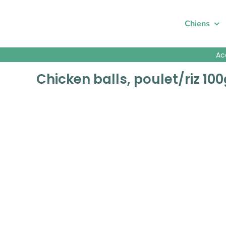
Passer
au
Chiens
contenu
Ac
Chicken balls, poulet/riz 10