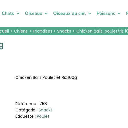
Chats
Oiseaux
Oiseaux du ciel
Poissons
cueil
Chiens
Friandises
Snacks
Chicken balls, poulet/riz 1
0g
Chicken Balls Poulet et Riz 100g
Référence :
758
Catégorie :
Snacks
Étiquette :
Poulet