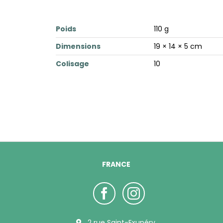
Poids
110 g
Dimensions
19 × 14 × 5 cm
Colisage
10
FRANCE
2 rue Saint-Exupéry,