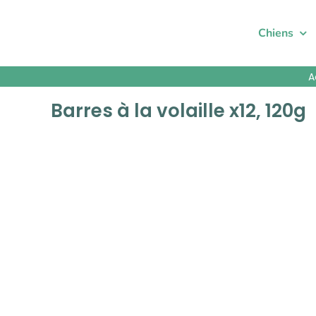
Passer
au
Chiens
contenu
A
Barres à la volaille x12, 120g