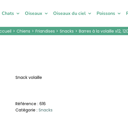
Chats
Oiseaux
Oiseaux du ciel
Poissons
ccueil
Chiens
Friandises
Snacks
Barres à la volaille x12, 12
Snack volaille
Référence :
616
Catégorie :
Snacks