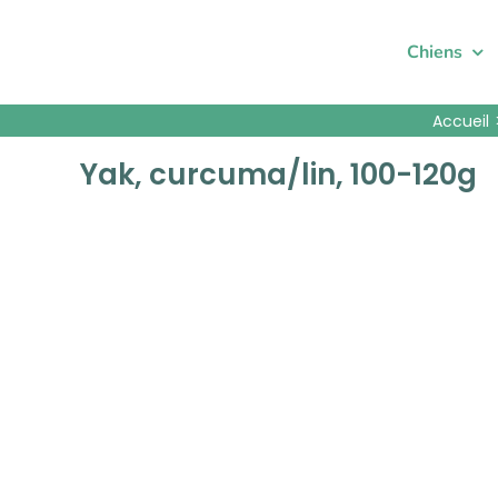
Passer
au
Chiens
contenu
Accueil
Yak, curcuma/lin, 100-120g