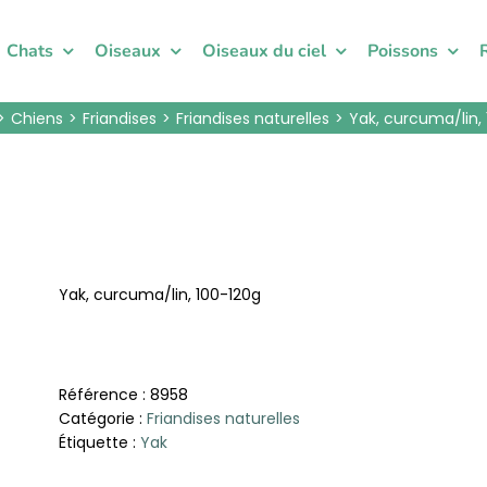
Chats
Oiseaux
Oiseaux du ciel
Poissons
Chiens
Friandises
Friandises naturelles
Yak, curcuma/lin,
Yak, curcuma/lin, 100-120g
Référence :
8958
Catégorie :
Friandises naturelles
Étiquette :
Yak