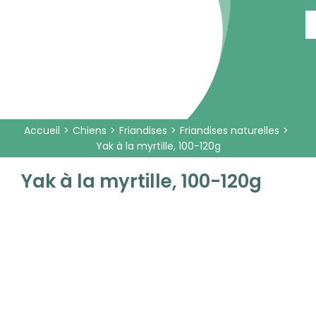
Passer
au
contenu
Accueil
Chiens
Friandises
Friandises naturelles
Yak à la myrtille, 100-120g
Yak à la myrtille, 100-120g