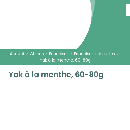
Passer
au
contenu
Accueil
Chiens
Friandises
Friandises naturelles
Yak à la menthe, 60-80g
Yak à la menthe, 60-80g