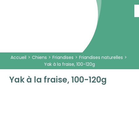
Passer
au
contenu
Accueil
Chiens
Friandises
Friandises naturelles
Yak à la fraise, 100-120g
Yak à la fraise, 100-120g