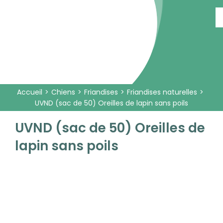
Passer
au
contenu
Accueil
Chiens
Friandises
Friandises naturelles
UVND (sac de 50) Oreilles de lapin sans poils
UVND (sac de 50) Oreilles de
lapin sans poils