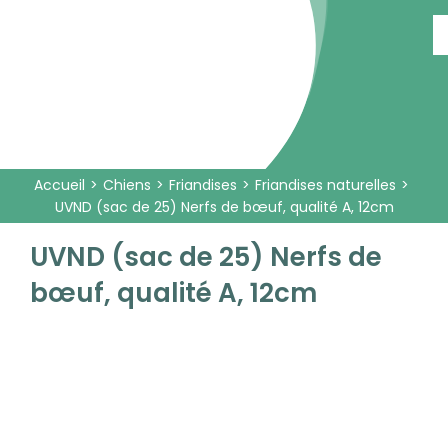
Passer
au
contenu
Accueil
Chiens
Friandises
Friandises naturelles
UVND (sac de 25) Nerfs de bœuf, qualité A, 12cm
UVND (sac de 25) Nerfs de
bœuf, qualité A, 12cm