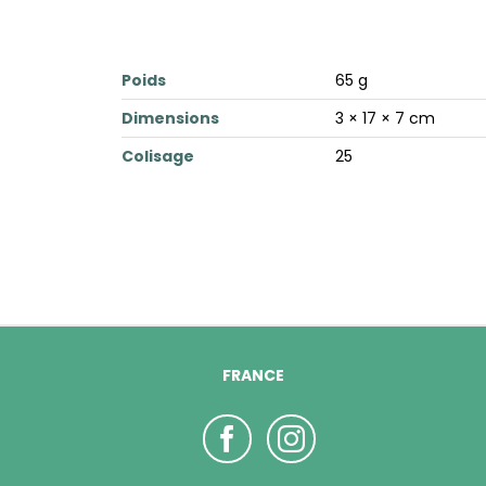
Poids
65 g
Dimensions
3 × 17 × 7 cm
Colisage
25
FRANCE