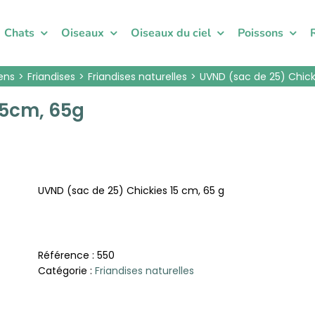
Chats
Oiseaux
Oiseaux du ciel
Poissons
ens
Friandises
Friandises naturelles
UVND (sac de 25) Chick
15cm, 65g
UVND (sac de 25) Chickies 15 cm, 65 g
Référence :
550
Catégorie :
Friandises naturelles