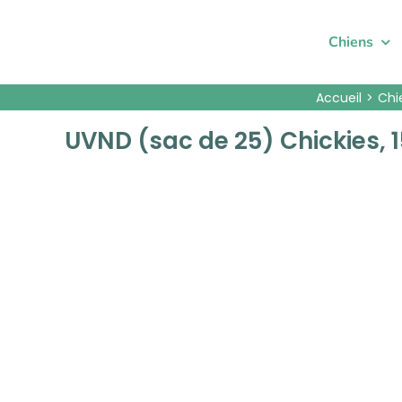
Passer
au
Chiens
contenu
Accueil
Chi
UVND (sac de 25) Chickies, 