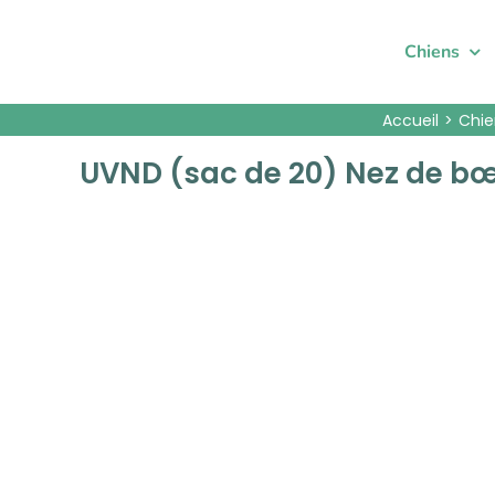
Passer
au
Chiens
contenu
Accueil
Chie
UVND (sac de 20) Nez de bœ