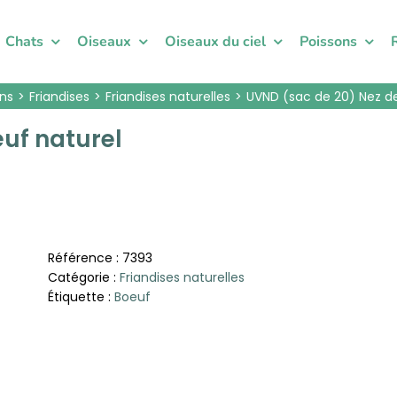
Chats
Oiseaux
Oiseaux du ciel
Poissons
ns
Friandises
Friandises naturelles
UVND (sac de 20) Nez d
uf naturel
Référence :
7393
Catégorie :
Friandises naturelles
Étiquette :
Boeuf