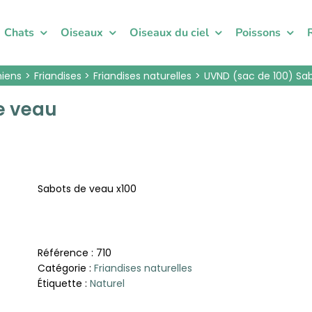
Chats
Oiseaux
Oiseaux du ciel
Poissons
iens
Friandises
Friandises naturelles
UVND (sac de 100) Sa
e veau
Sabots de veau x100
Référence :
710
Catégorie :
Friandises naturelles
Étiquette :
Naturel