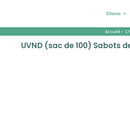
Passer
au
Chiens
contenu
Accueil
Ch
UVND (sac de 100) Sabots d