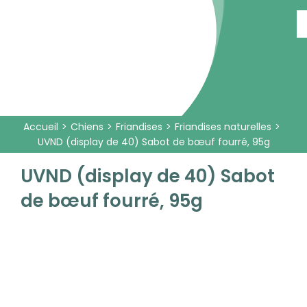
Passer
au
contenu
Accueil
Chiens
Friandises
Friandises naturelles
UVND (display de 40) Sabot de bœuf fourré, 95g
UVND (display de 40) Sabot
de bœuf fourré, 95g