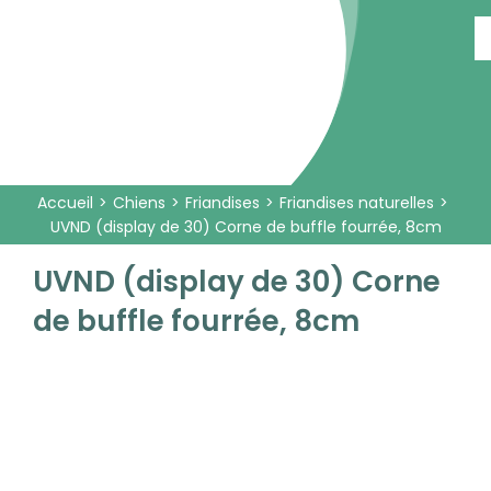
Passer
au
contenu
Accueil
Chiens
Friandises
Friandises naturelles
UVND (display de 30) Corne de buffle fourrée, 8cm
UVND (display de 30) Corne
de buffle fourrée, 8cm