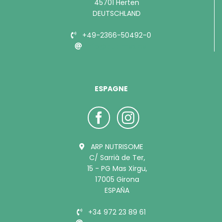
45701 Herten
DEUTSCHLAND
+49-2366-50492-0
info@bubimex.de
ESPAGNE
ARP NUTRISOME
C/ Sarrià de Ter,
15 - PG Mas Xirgu,
17005 Girona
ESPAÑA
+34 972 23 89 61