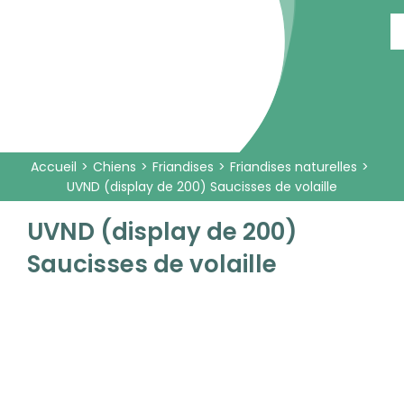
Passer
au
contenu
Accueil
Chiens
Friandises
Friandises naturelles
UVND (display de 200) Saucisses de volaille
UVND (display de 200)
Saucisses de volaille