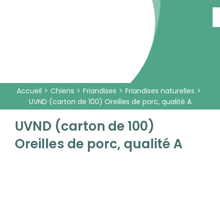
Passer
au
contenu
Accueil
Chiens
Friandises
Friandises naturelles
UVND (carton de 100) Oreilles de porc, qualité A
UVND (carton de 100)
Oreilles de porc, qualité A