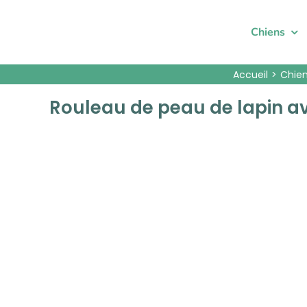
Passer
au
Chiens
contenu
Accueil
Chie
Rouleau de peau de lapin av