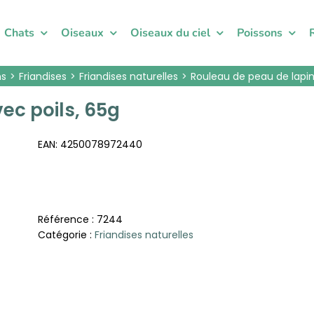
Chats
Oiseaux
Oiseaux du ciel
Poissons
ns
Friandises
Friandises naturelles
Rouleau de peau de lapin
ec poils, 65g
EAN:
4250078972440
Référence :
7244
Catégorie :
Friandises naturelles