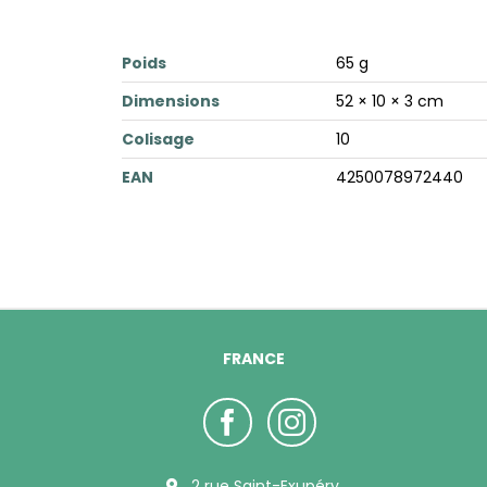
Poids
65 g
Dimensions
52 × 10 × 3 cm
Colisage
10
EAN
4250078972440
FRANCE
2 rue Saint-Exupéry,