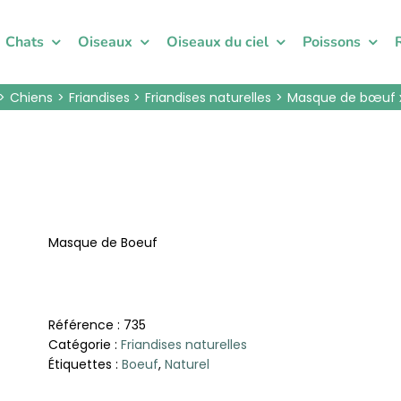
Chats
Oiseaux
Oiseaux du ciel
Poissons
Chiens
Friandises
Friandises naturelles
Masque de bœuf 
Masque de Boeuf
Référence :
735
Catégorie :
Friandises naturelles
Étiquettes :
Boeuf
,
Naturel