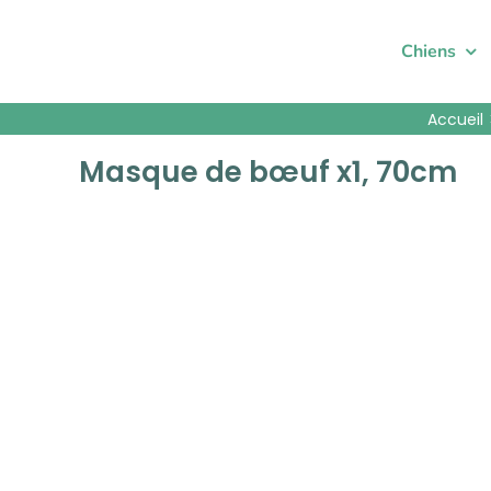
Passer
au
Chiens
contenu
Accueil
Masque de bœuf x1, 70cm