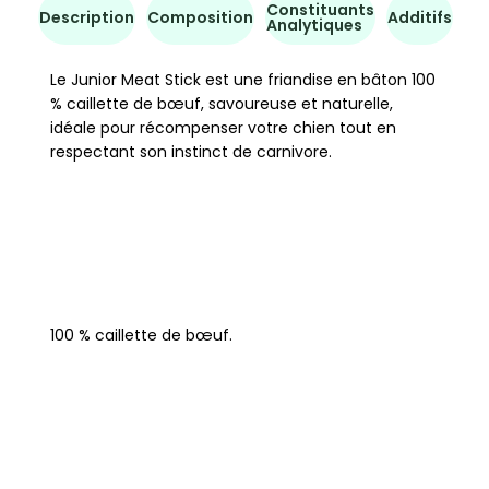
Constituants
Co
Description
Composition
Additifs
Analytiques
d'u
Le Junior Meat Stick est une friandise en bâton 100
% caillette de bœuf, savoureuse et naturelle,
idéale pour récompenser votre chien tout en
respectant son instinct de carnivore.
100 % caillette de bœuf.