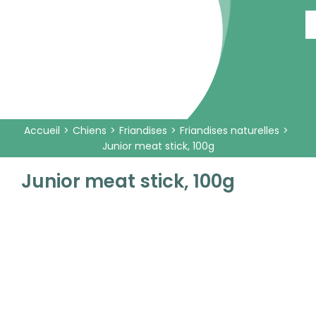
Passer
au
contenu
Accueil
Chiens
Friandises
Friandises naturelles
Junior meat stick, 100g
Junior meat stick, 100g