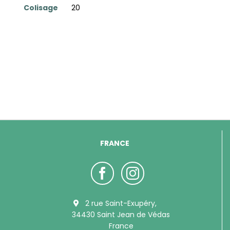
Colisage
20
FRANCE
2 rue Saint-Exupéry,
34430 Saint Jean de Védas
France