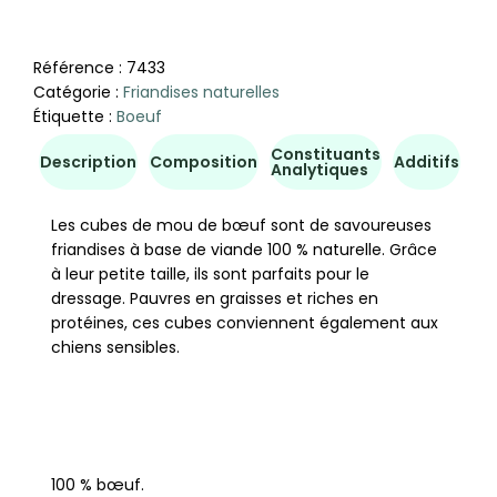
Référence :
7433
Catégorie :
Friandises naturelles
Étiquette :
Boeuf
Constituants
Co
Description
Composition
Additifs
Analytiques
d'u
Les cubes de mou de bœuf sont de savoureuses
friandises à base de viande 100 % naturelle. Grâce
à leur petite taille, ils sont parfaits pour le
dressage. Pauvres en graisses et riches en
protéines, ces cubes conviennent également aux
chiens sensibles.
100 % bœuf.