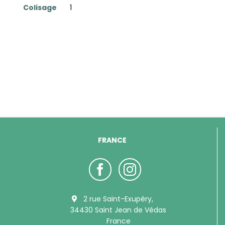
Colisage
1
FRANCE
2 rue Saint-Exupéry,
34430 Saint Jean de Védas
France