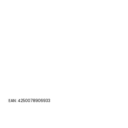
EAN:
4250078906933