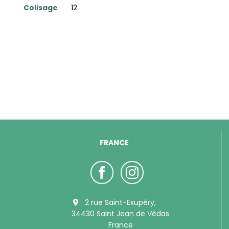
Colisage
12
FRANCE
2 rue Saint-Exupéry,
34430 Saint Jean de Védas
France