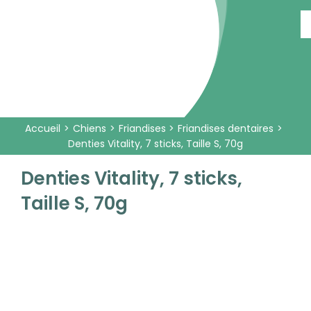
Passer
au
contenu
Accueil
Chiens
Friandises
Friandises dentaires
Denties Vitality, 7 sticks, Taille S, 70g
Denties Vitality, 7 sticks,
Taille S, 70g