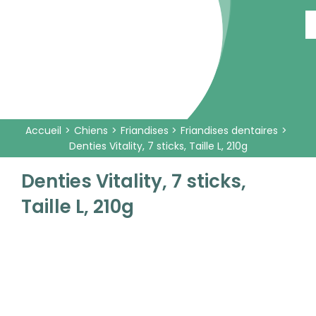
Passer
au
contenu
Accueil
Chiens
Friandises
Friandises dentaires
Denties Vitality, 7 sticks, Taille L, 210g
Denties Vitality, 7 sticks,
Taille L, 210g