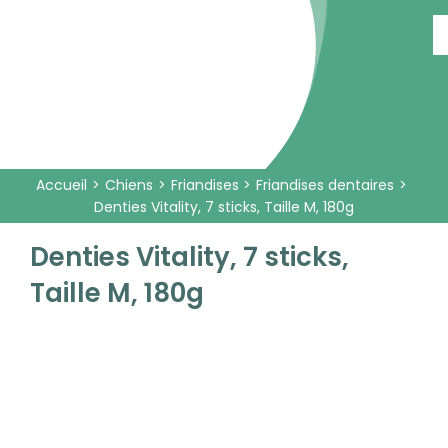
Passer
au
contenu
Accueil
Chiens
Friandises
Friandises dentaires
Denties Vitality, 7 sticks, Taille M, 180g
Denties Vitality, 7 sticks,
Taille M, 180g