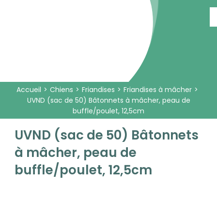
Passer
au
contenu
Accueil
Chiens
Friandises
Friandises à mâcher
UVND (sac de 50) Bâtonnets à mâcher, peau de
buffle/poulet, 12,5cm
UVND (sac de 50) Bâtonnets
à mâcher, peau de
buffle/poulet, 12,5cm