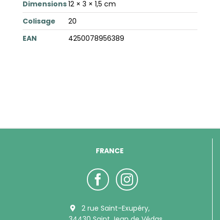
Dimensions
12 × 3 × 1,5 cm
Colisage
20
EAN
4250078956389
FRANCE
2 rue Saint-Exupéry,
34430 Saint Jean de Védas