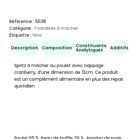
Référence :
5638
Catégorie :
Friandises à mâcher
Étiquette :
New
Constituants
Co
Description
Composition
Additifs
Analytiques
d'u
Spritz à mâcher au poulet avec nappage
cranberry, d’une dimension de 12cm. Ce produit
est un complément alimentaire en plus des repas
quotidien
Poulet 55 %, Peau de buffle 29 %, Amidon de maïs