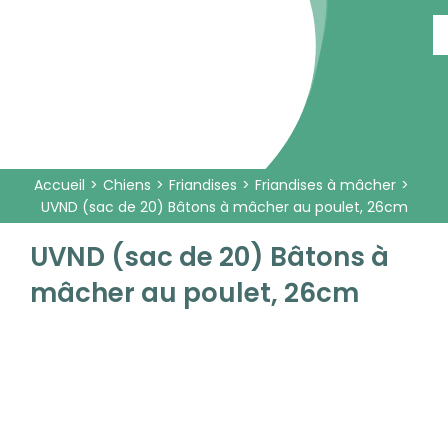
Passer
au
contenu
Accueil
Chiens
Friandises
Friandises à mâcher
UVND (sac de 20) Bâtons à mâcher au poulet, 26cm
UVND (sac de 20) Bâtons à
mâcher au poulet, 26cm