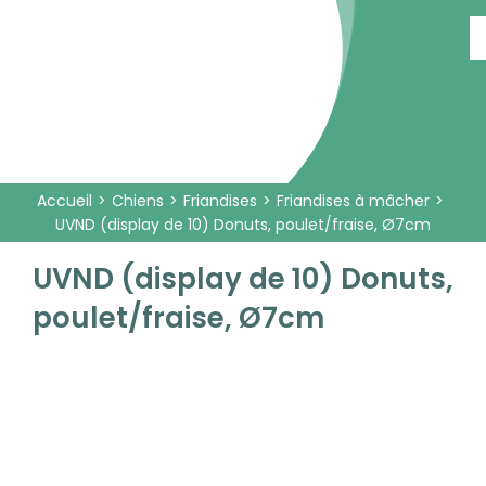
Passer
au
contenu
Accueil
Chiens
Friandises
Friandises à mâcher
UVND (display de 10) Donuts, poulet/fraise, Ø7cm
UVND (display de 10) Donuts,
poulet/fraise, Ø7cm