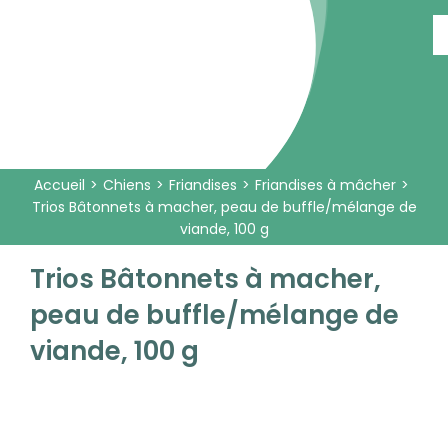
Passer
au
contenu
Accueil
Chiens
Friandises
Friandises à mâcher
Trios Bâtonnets à macher, peau de buffle/mélange de
viande, 100 g
Trios Bâtonnets à macher,
peau de buffle/mélange de
viande, 100 g