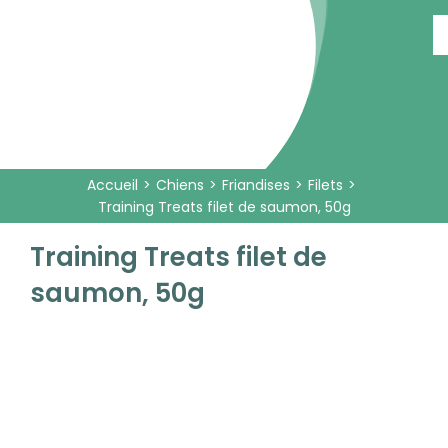
Passer
au
contenu
Accueil
Chiens
Friandises
Filets
Training Treats filet de saumon, 50g
Training Treats filet de
saumon, 50g