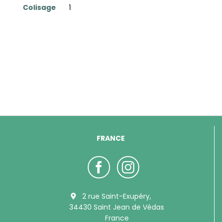
Colisage
1
FRANCE
2 rue Saint-Exupéry,
34430 Saint Jean de Védas
France