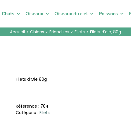
Chats
Oiseaux
Oiseaux du ciel
Poissons
Accueil
Chiens
Friandises
Filets
Filets d’oie, 80g
Filets d’Oie 80g
Référence :
784
Catégorie :
Filets