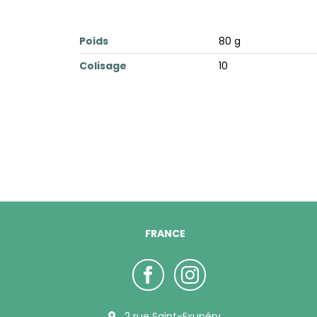
Poids
80 g
Colisage
10
FRANCE
2 rue Saint-Exupéry,