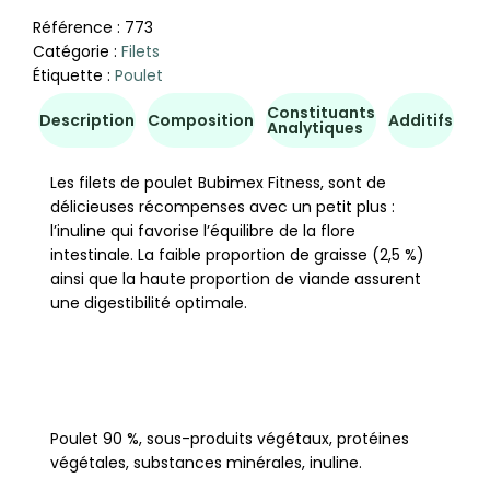
Référence :
773
Catégorie :
Filets
Étiquette :
Poulet
Constituants
Co
Description
Composition
Additifs
Analytiques
d'u
Les filets de poulet Bubimex Fitness, sont de
délicieuses récompenses avec un petit plus :
l’inuline qui favorise l’équilibre de la flore
intestinale. La faible proportion de graisse (2,5 %)
ainsi que la haute proportion de viande assurent
une digestibilité optimale.
Poulet 90 %, sous-produits végétaux, protéines
végétales, substances minérales, inuline.