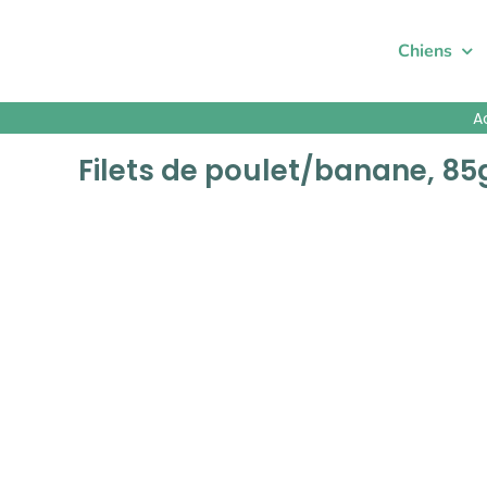
Passer
au
Chiens
contenu
A
Filets de poulet/banane, 85