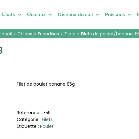
Chats
Oiseaux
Oiseaux du ciel
Poissons
ccueil
Chiens
Friandises
Filets
Filets de poulet/banane, 8
g
Filet de poulet banane 85g
Référence :
755
Catégorie :
Filets
Étiquette :
Poulet