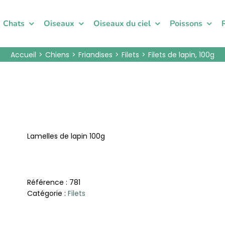
Chats
Oiseaux
Oiseaux du ciel
Poissons
Accueil
Chiens
Friandises
Filets
Filets de lapin, 100g
Lamelles de lapin 100g
Référence :
781
Catégorie :
Filets