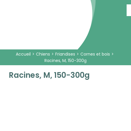
Passer
au
contenu
Accueil
Chiens
Friandises
Cornes et bois
Racines, M, 150-300g
Racines, M, 150-300g