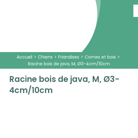
Passer
au
contenu
Accueil
Chiens
Friandises
Cornes et bois
Racine bois de java, M, Ø3-4cm/10cm
Racine bois de java, M, Ø3-
4cm/10cm