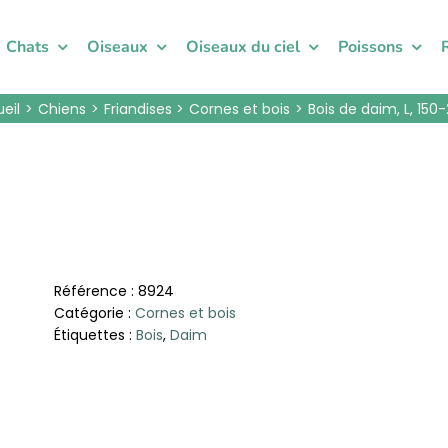
Chats
Oiseaux
Oiseaux du ciel
Poissons
eil
Chiens
Friandises
Cornes et bois
Bois de daim, L, 150
Référence :
8924
Catégorie :
Cornes et bois
Étiquettes :
Bois
,
Daim