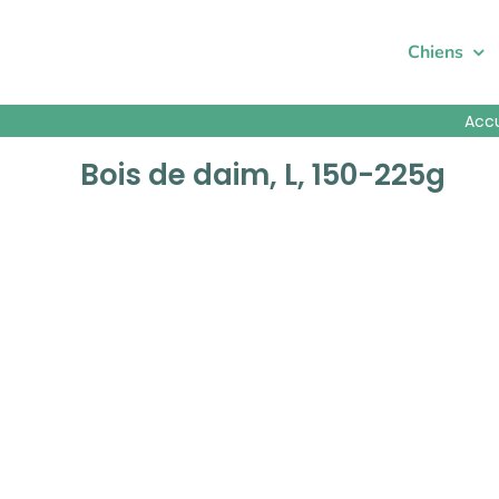
Passer
au
Chiens
contenu
Accu
Bois de daim, L, 150-225g