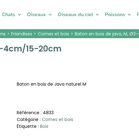
Chats
Oiseaux
Oiseaux du ciel
Poissons
ens
Friandises
Cornes et bois
Baton en bois de java, M, Ø
Ø3-4cm/15-20cm
Baton en bois de Java naturel M
Référence :
4833
Catégorie :
Cornes et bois
Étiquette :
Bois