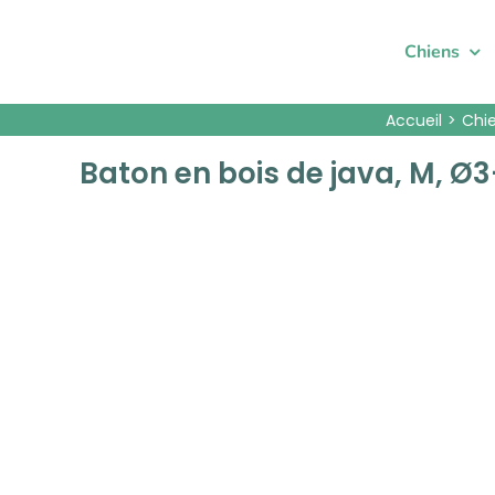
Passer
au
Chiens
contenu
Accueil
Chi
Baton en bois de java, M, 