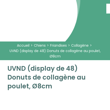
Passer
au
contenu
Accueil
Chiens
Friandises
Collagène
UVND (display de 48) Donuts de collagène au poulet,
Ø8cm
UVND (display de 48)
Donuts de collagène au
poulet, Ø8cm