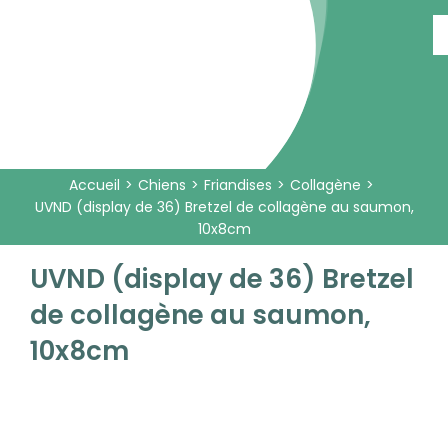
Passer
au
contenu
Accueil
Chiens
Friandises
Collagène
UVND (display de 36) Bretzel de collagène au saumon,
10x8cm
UVND (display de 36) Bretzel
de collagène au saumon,
10x8cm