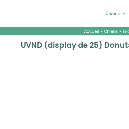
Passer
au
Chiens
contenu
Accueil
Chiens
Fri
UVND (display de 25) Donut