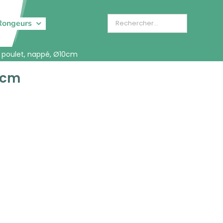
Rongeurs
u poulet, nappé, Ø10cm
0cm