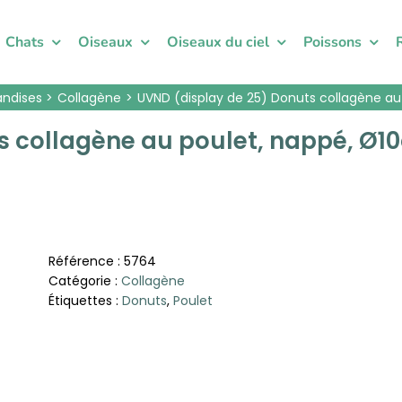
Chats
Oiseaux
Oiseaux du ciel
Poissons
andises
Collagène
UVND (display de 25) Donuts collagène a
s collagène au poulet, nappé, Ø1
Référence :
5764
Catégorie :
Collagène
Étiquettes :
Donuts
,
Poulet