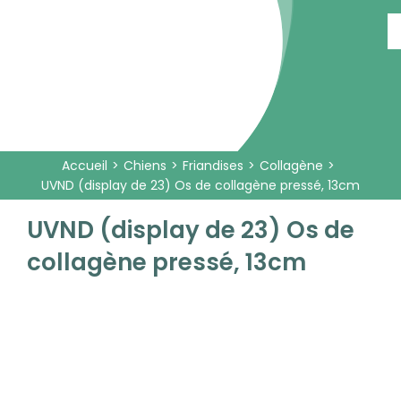
Passer
au
contenu
Accueil
Chiens
Friandises
Collagène
UVND (display de 23) Os de collagène pressé, 13cm
UVND (display de 23) Os de
collagène pressé, 13cm